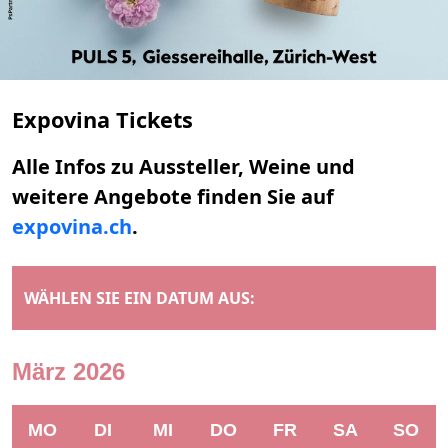
Expovina Tickets
Alle Infos zu Aussteller, Weine und
weitere Angebote finden Sie auf
expovina.ch
.
WÄHLEN SIE EIN DATUM AUS:
März 2026
MO
DI
MI
DO
FR
SA
SO